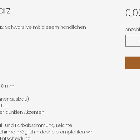
arz
0,0
12 Schwarzlive mit diesem handlichen
Anzahl
 0,8 mm
Innenausbau)
tten
er dunklen Akzenten
al- und Farbabstimmung. Leichte
chirme möglich – deshalb empfehlen wir
n Entscheidung.