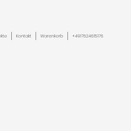
ekte
Kontakt
Warenkorb
+4917624615176