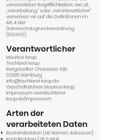
verwendeten Begrifflichkeiten, wie z.B.
„Verarbeitung“ oder „Verantwortlicher“
verweisen wir auf die Definitionen im
Art. 4 der
Datenschutzgrundverordnung
(DSGVO).
Verantwortlicher
Maurice Keup
Tischlerei Keup
Bergstedter Chaussee 113b
22395 Hamburg
info@tischlerei-keup.de
Geschäftsführer: Maurice Keup
Impressum: www.tischlerei-
keup.de/impressum
Arten der
verarbeiteten Daten
Bestandsdaten (z.B. Namen, Adressen)
Kontaktdaten (z.B. E-Mail,