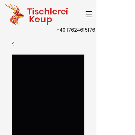
Tischlerei
Keup
+49 17624615176