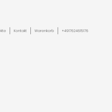
ekte
Kontakt
Warenkorb
+4917624615176