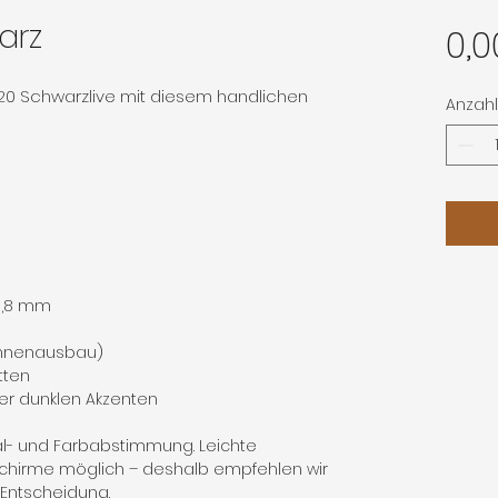
arz
0,0
20 Schwarzlive mit diesem handlichen
Anzahl
 0,8 mm
Innenausbau)
tten
er dunklen Akzenten
al- und Farbabstimmung. Leichte
chirme möglich – deshalb empfehlen wir
n Entscheidung.