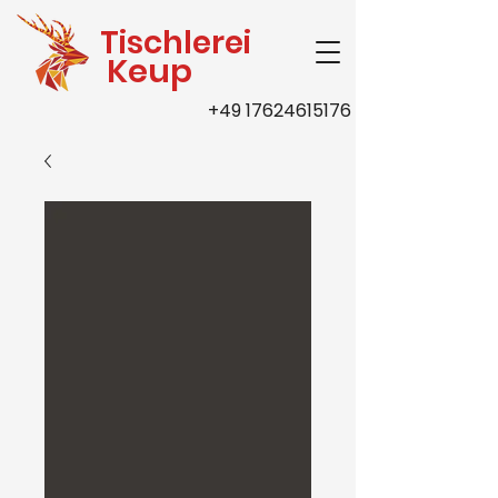
Tischlerei
Keup
+49 17624615176