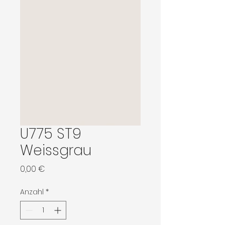
U775 ST9
Weissgrau
Preis
0,00 €
Anzahl
*