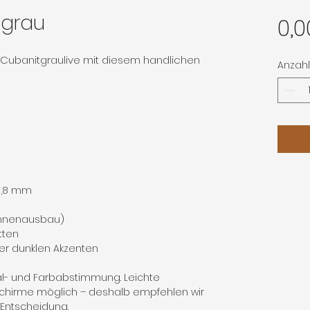
tgrau
0,0
 Cubanitgraulive mit diesem handlichen
Anzahl
 0,8 mm
Innenausbau)
tten
er dunklen Akzenten
al- und Farbabstimmung. Leichte
chirme möglich – deshalb empfehlen wir
n Entscheidung.