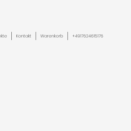
ekte
Kontakt
Warenkorb
+4917624615176