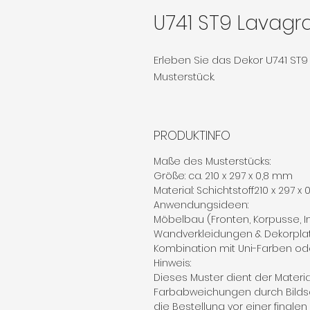
U741 ST9 Lavagr
Erleben Sie das Dekor U741 ST
Musterstück.
PRODUKTINFO
Maße des Musterstücks:
Größe: ca. 210 x 297 x 0,8 mm
Material: Schichtstoff210 x 297 x
Anwendungsideen:
Möbelbau (Fronten, Korpusse, 
Wandverkleidungen & Dekorpla
Kombination mit Uni-Farben od
Hinweis:
Dieses Muster dient der Materi
Farbabweichungen durch Bilds
die Bestellung vor einer finale