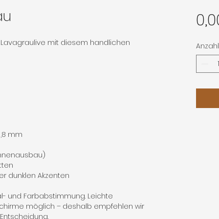
au
0,0
9 Lavagraulive mit diesem handlichen
Anzahl
 0,8 mm
Innenausbau)
tten
er dunklen Akzenten
al- und Farbabstimmung. Leichte
chirme möglich – deshalb empfehlen wir
n Entscheidung.