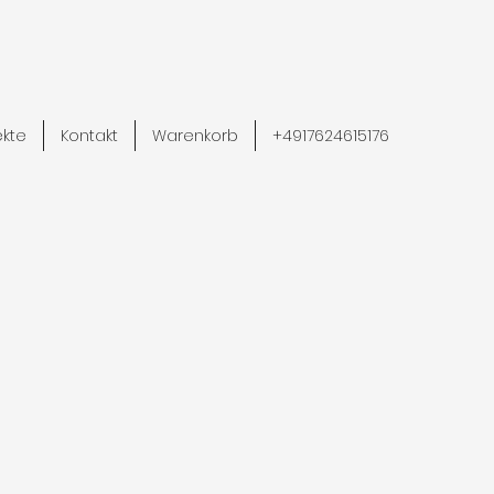
ekte
Kontakt
Warenkorb
+4917624615176