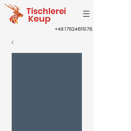
Tischlerei
Keup
+49 17624615176