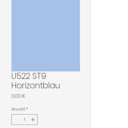
U522 ST9
Horizontblau
Preis
0,00 €
Anzahl
*