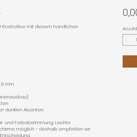
t
0,0
 Rostrotlive mit diesem handlichen
Anzahl
 0,8 mm
Innenausbau)
tten
er dunklen Akzenten
al- und Farbabstimmung. Leichte
chirme möglich – deshalb empfehlen wir
n Entscheidung.