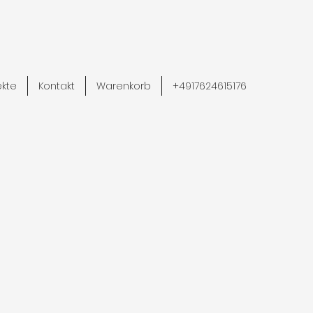
ekte
Kontakt
Warenkorb
+4917624615176