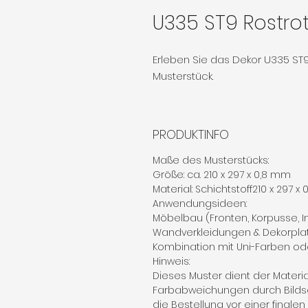
U335 ST9 Rostro
Erleben Sie das Dekor U335 ST9
Musterstück.
PRODUKTINFO
Maße des Musterstücks:
Größe: ca. 210 x 297 x 0,8 mm
Material: Schichtstoff210 x 297 x
Anwendungsideen:
Möbelbau (Fronten, Korpusse, 
Wandverkleidungen & Dekorpla
Kombination mit Uni-Farben od
Hinweis:
Dieses Muster dient der Materi
Farbabweichungen durch Bilds
die Bestellung vor einer finale