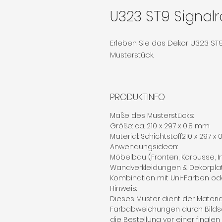
U323 ST9 Signalr
Erleben Sie das Dekor U323 ST9
Musterstück.
PRODUKTINFO
Maße des Musterstücks:
Größe: ca. 210 x 297 x 0,8 mm
Material: Schichtstoff210 x 297 x
Anwendungsideen:
Möbelbau (Fronten, Korpusse, 
Wandverkleidungen & Dekorpla
Kombination mit Uni-Farben od
Hinweis:
Dieses Muster dient der Materi
Farbabweichungen durch Bilds
die Bestellung vor einer finale