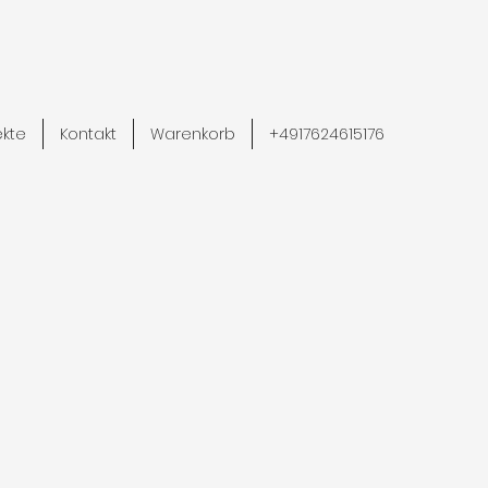
ekte
Kontakt
Warenkorb
+4917624615176