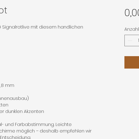
ot
0,0
 Signalrotlive mit diesem handlichen
Anzahl
 0,8 mm
Innenausbau)
tten
er dunklen Akzenten
al- und Farbabstimmung. Leichte
chirme möglich – deshalb empfehlen wir
n Entscheidung.