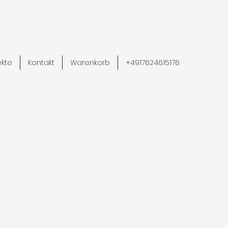
ekte
Kontakt
Warenkorb
+4917624615176