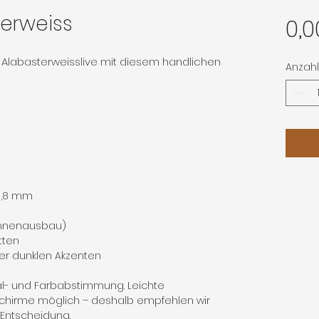
terweiss
0,0
9 Alabasterweisslive mit diesem handlichen
Anzahl
 0,8 mm
Innenausbau)
tten
er dunklen Akzenten
al- und Farbabstimmung. Leichte
chirme möglich – deshalb empfehlen wir
n Entscheidung.