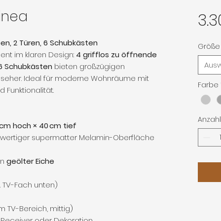
inea
3.3
n, 2 Türen, 6 Schubkästen
Größe 
nt im klaren Design:
4 grifflos zu öffnende
Aus
6 Schubkästen
bieten großzügigen
seher. Ideal für moderne Wohnräume mit
Farbe
Funktionalität.
Anzahl
0 cm hoch × 40 cm tief
wertiger supermatter Melamin-Oberfläche
in
geölter Eiche
 TV-Fach unten)
 TV-Bereich, mittig)
 Receiver oder Dekoration