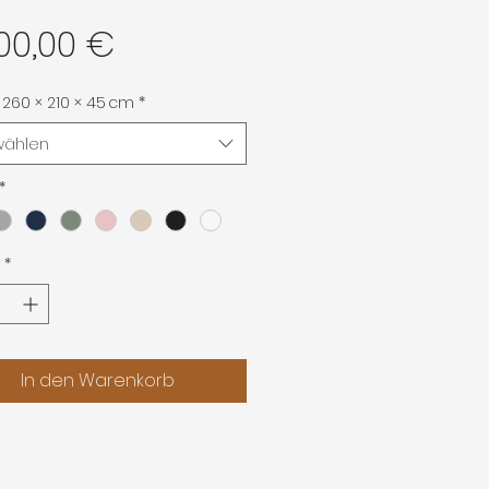
Preis
00,00 €
260 × 210 × 45 cm
*
wählen
*
*
In den Warenkorb