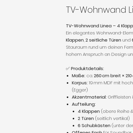
TV-Wohnwand L
TV-Wohnwand Linea – 4 Klappe
Ein elegantes Wohnwand-Eleme
Klappen
,
2 seitliche Türen
und
Stauraum rund um deinen Fern
hohem Anspruch an Design und 
✅
Produktdetails:
Maße:
ca.
260 cm breit × 21
Korpus:
19 mm MDF mit hoch
(Egger)
Akzentmaterial:
Griffleisten 
Aufteilung:
4 Klappen
(obere Reihe &
2 Türen
(seitlich vertikal)
6 Schubkästen
(unter dem
Offenes Fach
für Soundbar,