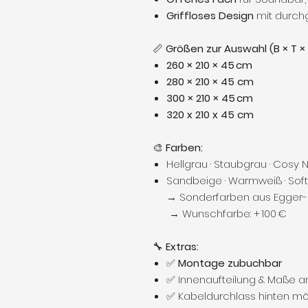
Griffloses Design
mit durch
📏
Größen zur Auswahl (B × T × 
260 × 210 × 45 cm
280 × 210 × 45 cm
300 × 210 × 45 cm
320 x 210 x 45 cm
🎨
Farben:
Hellgrau · Staubgrau · Cosy 
Sandbeige · Warmweiß · Soft
→ Sonderfarben aus Egger-K
→ Wunschfarbe: + 100 €
🔧
Extras:
✅
Montage zubuchbar
✅ Innenaufteilung & Maße 
✅ Kabeldurchlass hinten mö