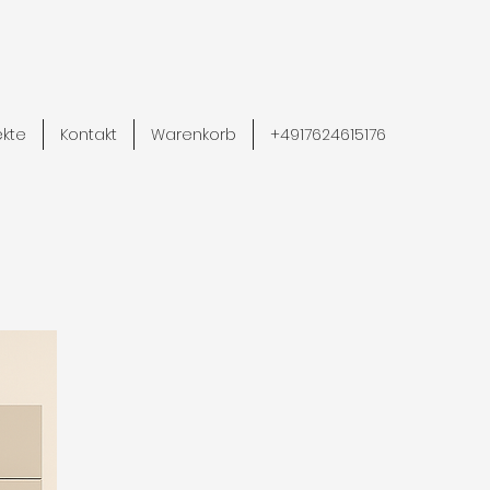
ekte
Kontakt
Warenkorb
+4917624615176