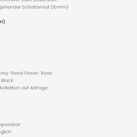
gehender Schattennut (10 mm)
H):
Navy · Reed Green · Rosé
 Black
ollektion auf Anfrage
anpassbar
glich