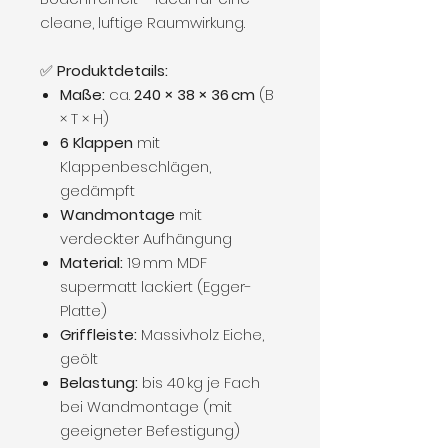
cleane, luftige Raumwirkung.
✅
Produktdetails:
Maße:
ca.
240 × 38 × 36 cm
(B
× T × H)
6 Klappen
mit
Klappenbeschlägen,
gedämpft
Wandmontage
mit
verdeckter Aufhängung
Material:
19 mm MDF
supermatt lackiert (Egger-
Platte)
Griffleiste:
Massivholz Eiche,
geölt
Belastung:
bis 40 kg je Fach
bei Wandmontage (mit
geeigneter Befestigung)