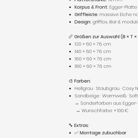
Korpus & Front:
Egger-Platte
Griffleiste:
massive Eiche na
Design:
grifflos, klar & modul
📏
Größen zur Auswahl (B × T × 
120 × 60 × 76 cm
140 × 60 × 76 cm
160 × 60 × 76 cm
180 × 60 × 76 cm
🎨
Farben:
Hellgrau · Staubgrau · Cosy 
Sandbeige · Warmweiß · Soft
→ Sonderfarben aus Egger-K
→ Wunschfarbe: + 100 €
🔧
Extras:
✅
Montage zubuchbar