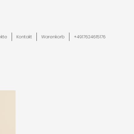
ekte
Kontakt
Warenkorb
+4917624615176