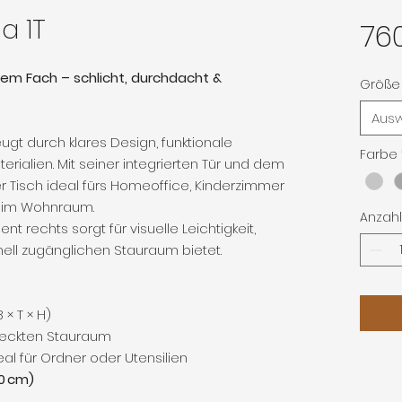
a 1T
76
nem Fach – schlicht, durchdacht &
Größe 
Aus
gt durch klares Design, funktionale
Farbe
rialien. Mit seiner integrierten Tür und dem
r Tisch ideal fürs Homeoffice, Kinderzimmer
tz im Wohnraum.
Anzahl
rechts sorgt für visuelle Leichtigkeit,
ll zugänglichen Stauraum bietet.
 × T × H)
deckten Stauraum
eal für Ordner oder Utensilien
90 cm)