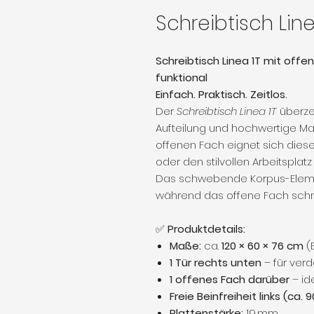
Schreibtisch Line
Schreibtisch Linea 1T mit offe
funktional
Einfach. Praktisch. Zeitlos.
Der
Schreibtisch Linea 1T
überzeu
Aufteilung und hochwertige Mate
offenen Fach eignet sich diese
oder den stilvollen Arbeitspla
Das schwebende Korpus-Element 
während das offene Fach schne
✅
Produktdetails:
Maße:
ca.
120 × 60 × 76 cm
(B
1 Tür rechts unten
– für ver
1 offenes Fach darüber
– id
Freie Beinfreiheit links (ca. 
Plattenstärke:
19 mm