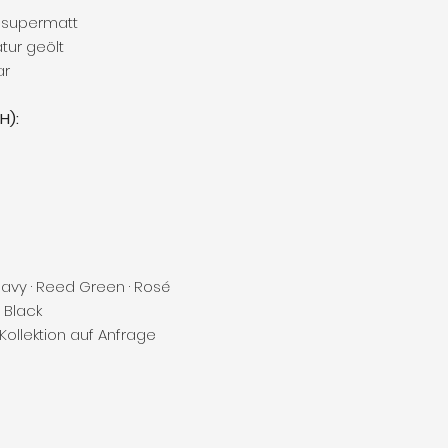
 supermatt
tur geölt
ar
H):
Navy · Reed Green · Rosé
 Black
ollektion auf Anfrage