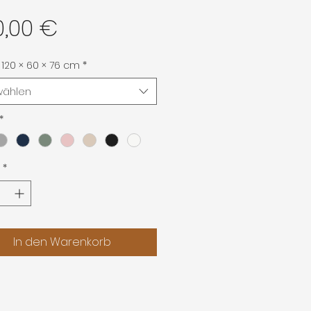
Preis
0,00 €
120 × 60 × 76 cm
*
wählen
*
*
In den Warenkorb