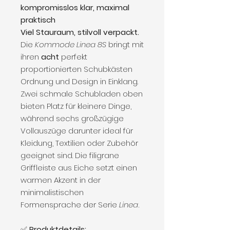
kompromisslos klar, maximal
praktisch
Viel Stauraum, stilvoll verpackt.
Die
Kommode Linea 8S
bringt mit
ihren
acht
perfekt
proportionierten Schubkästen
Ordnung und Design in Einklang.
Zwei schmale Schubladen oben
bieten Platz für kleinere Dinge,
während sechs großzügige
Vollauszüge darunter ideal für
Kleidung, Textilien oder Zubehör
geeignet sind. Die filigrane
Griffleiste aus Eiche setzt einen
warmen Akzent in der
minimalistischen
Formensprache der Serie
Linea
.
✅
Produktdetails: