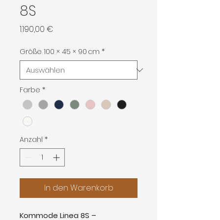
8S
Preis
1.190,00 €
Größe 100 × 45 × 90 cm
*
Farbe
*
Anzahl
*
In den Warenkorb
Kommode Linea 8S –