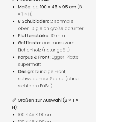
Maße:
ca.
100 × 45 × 95 cm
(B
× T × H)
8 Schubladen:
2 schmale
oben, 6 gleich große darunter
Plattenstärke:
19 mm
Griffleiste:
aus massivem
Eichenholz (natur geölt)
Korpus & Front:
Egger-Platte
supermatt
Design:
bündige Front,
schwebender Sockel (ohne
sichtbare Füße)
📏
Größen zur Auswahl (B × T ×
H):
100 × 45 × 90 cm
120 × 45 × 90 cm
140 × 45 × 90 cm