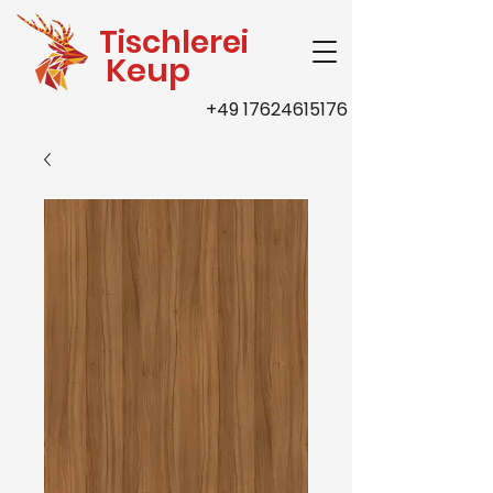
Tischlerei
Keup
+49 17624615176