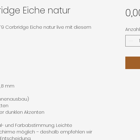
idge Eiche natur
0,0
9 Corbridge Eiche natur live mit diesem
Anzahl
 0,8 mm
Innenausbau)
tten
er dunklen Akzenten
al- und Farbabstimmung. Leichte
chirme möglich – deshalb empfehlen wir
n Entscheidung.