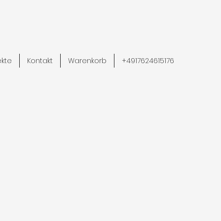
ekte
Kontakt
Warenkorb
+4917624615176