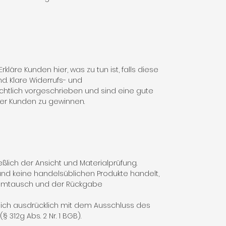
Erkläre Kunden hier, was zu tun ist, falls diese
nd. Klare Widerrufs- und
htlich vorgeschrieben und sind eine gute
ner Kunden zu gewinnen.
ßlich der Ansicht und Materialprüfung.
nd keine handelsüblichen Produkte handelt,
 Umtausch und der Rückgabe
 sich ausdrücklich mit dem Ausschluss des
 312g Abs. 2 Nr. 1 BGB).