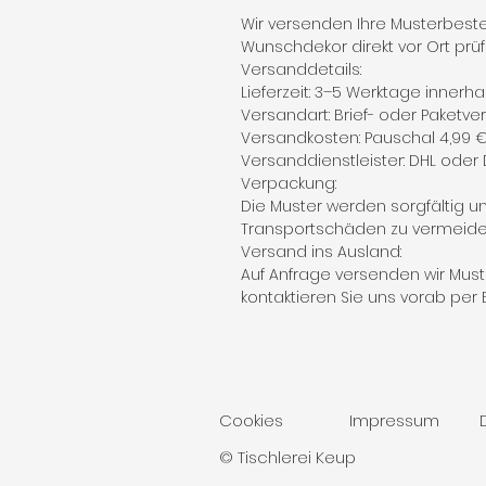
Wir versenden Ihre Musterbestel
Wunschdekor direkt vor Ort prü
Versanddetails:
Lieferzeit: 3–5 Werktage innerh
Versandart: Brief- oder Paket
Versandkosten: Pauschal 4,99 
Versanddienstleister: DHL oder
Verpackung:
Die Muster werden sorgfältig u
Transportschäden zu vermeide
Versand ins Ausland:
Auf Anfrage versenden wir Must
kontaktieren Sie uns vorab per E
Cookies
Impressum
© Tischlerei Keup