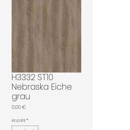
H3332 ST10
Nebraska Eiche
grau
Preis
0,00 €
Anzahl
*