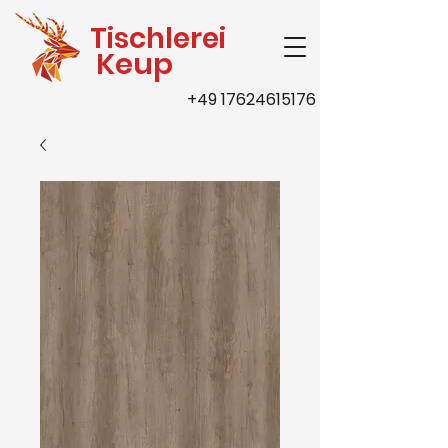
Tischlerei
Keup
+49 17624615176