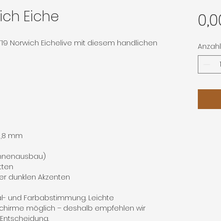
ich Eiche
0,0
T19 Norwich Eichelive mit diesem handlichen
Anzahl
 0,8 mm
Innenausbau)
tten
er dunklen Akzenten
al- und Farbabstimmung. Leichte
chirme möglich – deshalb empfehlen wir
n Entscheidung.