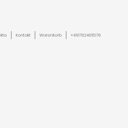
ekte
Kontakt
Warenkorb
+4917624615176