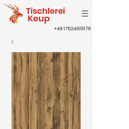
Tischlerei
Keup
+49 17624615176