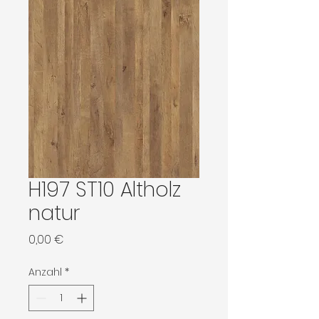
H197 ST10 Altholz
natur
Preis
0,00 €
Anzahl
*