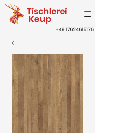
Tischlerei
Keup
+49 17624615176