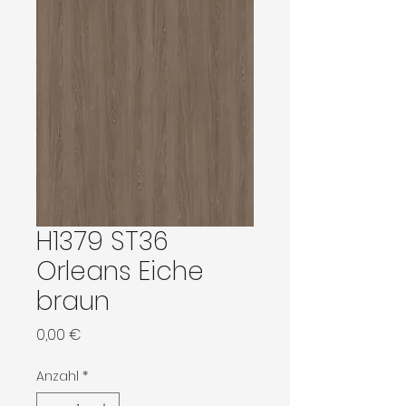
H1379 ST36
Orleans Eiche
braun
Preis
0,00 €
Anzahl
*