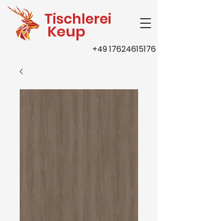
Tischlerei
Keup
+49 17624615176