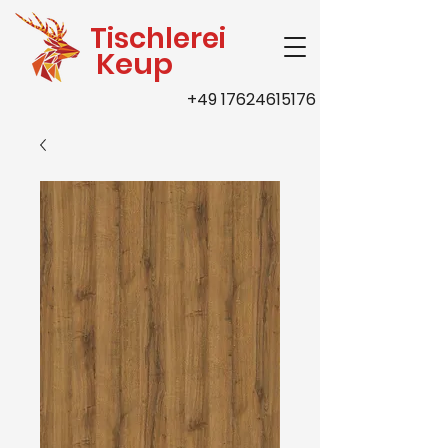
Tischlerei
Keup
+49 17624615176