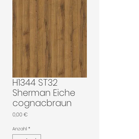
H1344 ST32
Sherman Eiche
cognacbraun
Preis
0,00 €
Anzahl
*