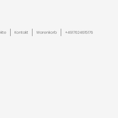
ekte
Kontakt
Warenkorb
+4917624615176