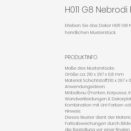
H011 G8 Nebrodi F
Erleben Sie das Dekor H011 G8 N
handlichen Musterstück.
PRODUKTINFO
Maße des Musterstücks:
Größe: ca. 210 x 297 x 0,8 mm
Material: Schichtstoff210 x 297 x
Anwendungsideen:
Möbelbau (Fronten, Korpusse, 
Wandverkleidungen & Dekorpla
Kombination mit Uni-Farben od
Hinweis:
Dieses Muster dient der Materi
Farbabweichungen durch Bilds
die Bestellung vor einer finale