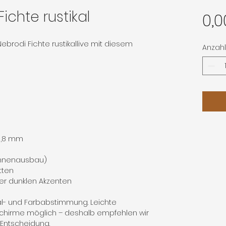
ichte rustikal
0,0
ebrodi Fichte rustikallive mit diesem
Anzahl
 0,8 mm
Innenausbau)
tten
er dunklen Akzenten
al- und Farbabstimmung. Leichte
chirme möglich – deshalb empfehlen wir
n Entscheidung.