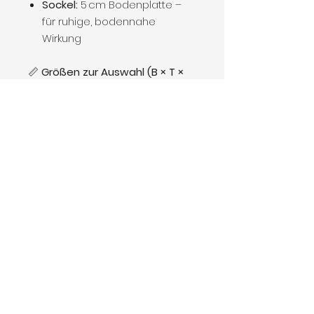
Sockel:
5 cm Bodenplatte –
für ruhige, bodennahe
Wirkung
📏
Größen zur Auswahl (B × T ×
H):
120 × 60 × 200 cm
140 × 60× 200 cm
160 × 60× 200 cm
180 × 60× 200 cm
🎨
Farben:
Hellgrau · Staubgrau · Cosy
Navy · Reed Green · Rosé
Sandbeige · Warmweiß · Soft
Black
→ Sonderfarben aus Egger-
Kollektion auf Anfrage
→ Wunschfarbe: + 100 €