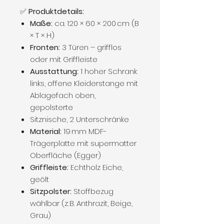
✅
Produktdetails:
Maße:
ca. 120 × 60 × 200 cm (B
× T × H)
Fronten:
3 Türen – grifflos
oder mit Griffleiste
Ausstattung:
1 hoher Schrank
links, offene Kleiderstange mit
Ablagefach oben,
gepolsterte
Sitznische, 2 Unterschränke
Material:
19 mm MDF-
Trägerplatte mit supermatter
Oberfläche (Egger)
Griffleiste:
Echtholz Eiche,
geölt
Sitzpolster:
Stoffbezug
wählbar (z. B. Anthrazit, Beige,
Grau)