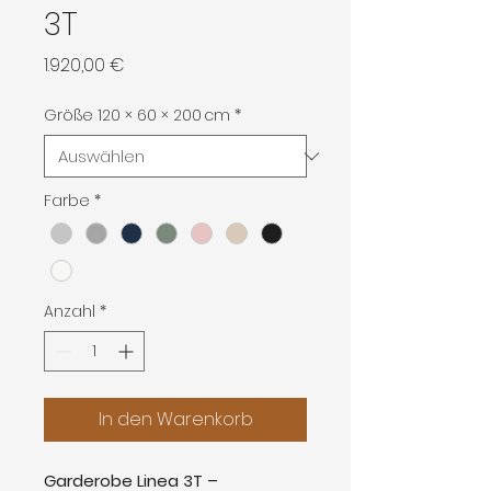
3T
Preis
1.920,00 €
Größe 120 × 60 × 200 cm
*
Farbe
*
Anzahl
*
In den Warenkorb
Garderobe Linea 3T –