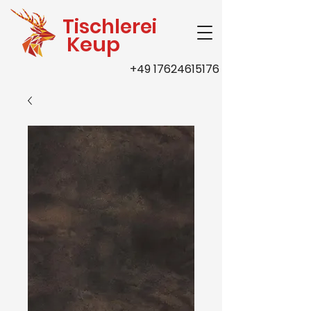
Tischlerei
Keup
+49 17624615176