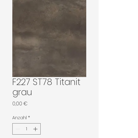
F227 ST78 Titanit
grau
Preis
0,00 €
Anzahl
*