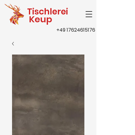
Tischlerei
Keup
+49 17624615176