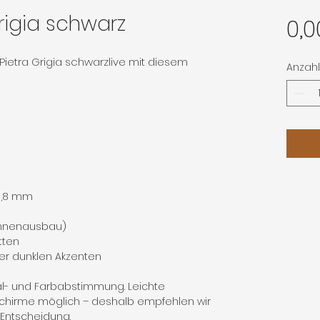
rigia schwarz
0,0
Pietra Grigia schwarzlive mit diesem
Anzahl
 0,8 mm
Innenausbau)
tten
er dunklen Akzenten
al- und Farbabstimmung. Leichte
chirme möglich – deshalb empfehlen wir
n Entscheidung.