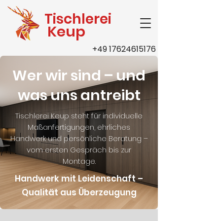
Tischlerei
Keup
+49 17624615176
Wer wir sind – und
was uns antreibt
Tischlerei Keup steht für individuelle
Maßanfertigungen, ehrliches
Handwerk und persönliche Beratung –
vom ersten Gespräch bis zur
Montage.
Handwerk mit Leidenschaft –
Qualität aus Überzeugung