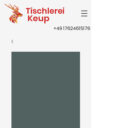
Tischlerei
Keup
+49 17624615176