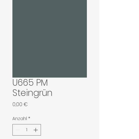
U665 PM
Steingrün
Preis
0,00 €
Anzahl
*