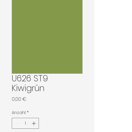
U626 ST9
Kiwigrün
Preis
0,00 €
Anzahl
*