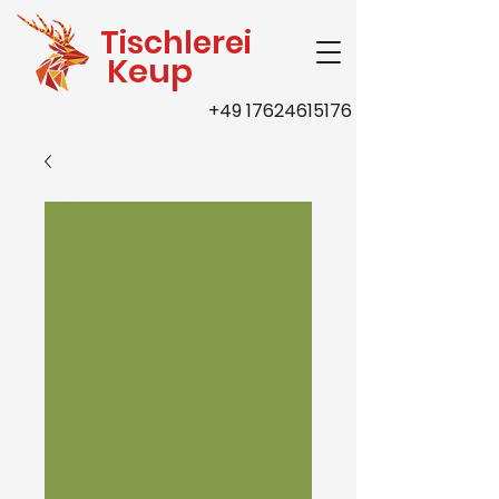
Tischlerei
Keup
+49 17624615176