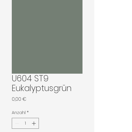
U604 ST9
Eukalyptusgrün
Preis
0,00 €
Anzahl
*