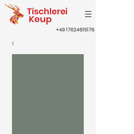
Tischlerei
Keup
+49 17624615176