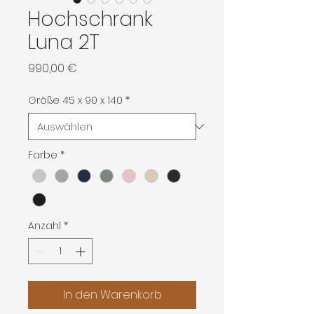
Hochschrank
Luna 2T
Preis
990,00 €
Größe 45 x 90 x 140
*
Farbe
*
Anzahl
*
In den Warenkorb