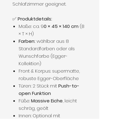
Schlafzimmer geeignet.
✅
Produktdetails:
Maße: ca. 9
0 × 45 × 140 cm
(B
× T × H)
Farben:
wählbar aus 8
Standardfarben oder als
Wunschfarbe (Egger-
Kollektion)
Front & Korpus: supermatte,
robuste Egger-Oberfläche
Türen: 2 Stück mit
Push-to-
open Funktion
Füße:
Massive Eiche
, leicht
schräg, geölt
Innen: Optional mit
Einlegeböden oder
Kleiderstange